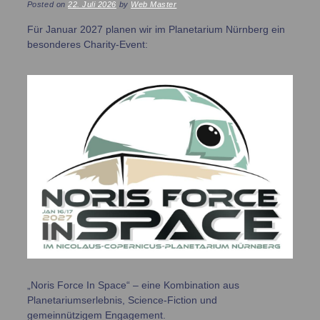
Posted on
22. Juli 2026
by
Web Master
Für Januar 2027 planen wir im Planetarium Nürnberg ein
besonderes Charity-Event:
„Noris Force In Space“ – eine Kombination aus
Planetariumserlebnis, Science-Fiction und
gemeinnützigem Engagement.