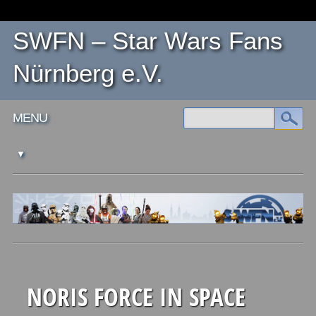
SWFN – Star Wars Fans
Nürnberg e.V.
Main menu
Skip
MENU
to
content
NORIS FORCE IN SPACE