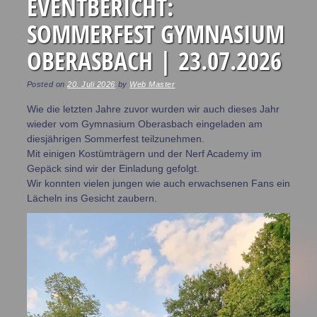
EVENTBERICHT:
SOMMERFEST GYMNASIUM
OBERASBACH | 23.07.2026
Posted on
20. Juli 2026
by
Web Master
Wie die letzten Jahre zuvor wurden wir auch dieses Jahr
wieder vom Gymnasium Oberasbach eingeladen am
diesjährigen Sommerfest teilzunehmen.
Mit einigen Kostümträgern und der Nerf Academy im
Gepäck sind wir der Einladung gefolgt.
Wir konnten vielen jungen wie auch erwachsenen Fans ein
Lächeln ins Gesicht zaubern.