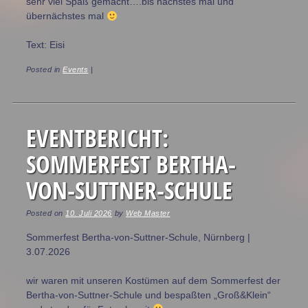
sehr viel Spaß gemacht….bis nächstes mal und
übernächstes mal
Text: Eisi
Posted in
Events
|
EVENTBERICHT:
SOMMERFEST BERTHA-
VON-SUTTNER-SCHULE
Posted on
10. Juli 2026
by
Web Master
Sommerfest Bertha-von-Suttner-Schule, Nürnberg |
3.07.2026
wir waren mit unseren Kostümen auf dem Sommerfest der
Bertha-von-Suttner-Schule und bespaßten „Groß&Klein“