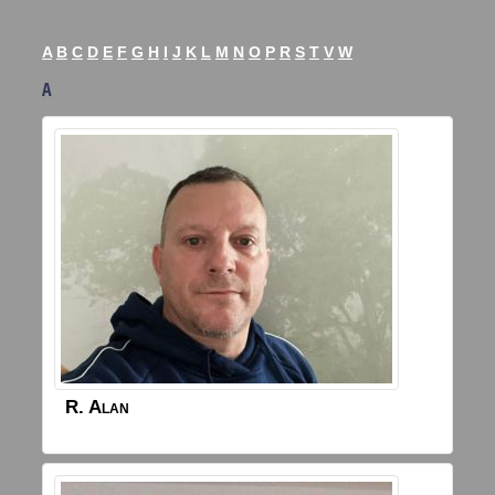
A
B
C
D
E
F
G
H
I
J
K
L
M
N
O
P
R
S
T
V
W
A
R.
Alan