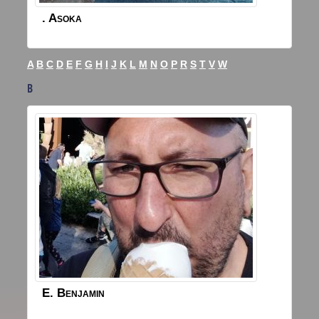
.
Asoka
A
B
C
D
E
F
G
H
I
J
K
L
M
N
O
P
R
S
T
V
W
B
E.
Benjamin