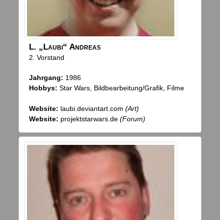
L.
„Laubi“
Andreas
2. Vorstand
Jahrgang:
1986
Hobbys:
Star Wars, Bildbearbeitung/Grafik, Filme
Website:
laubi.deviantart.com
(Art)
Website:
projektstarwars.de
(Forum)