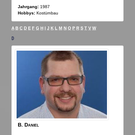
Jahrgang:
1987
Hobbys:
Kostümbau
A
B
C
D
E
F
G
H
I
J
K
L
M
N
O
P
R
S
T
V
W
D
B.
Daniel