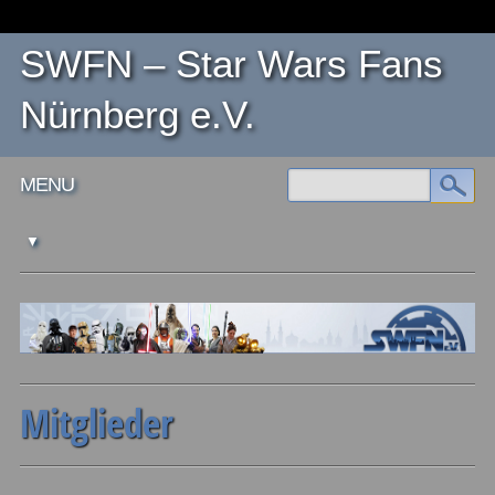
SWFN – Star Wars Fans
Nürnberg e.V.
Main menu
Skip
MENU
to
content
Mitglieder