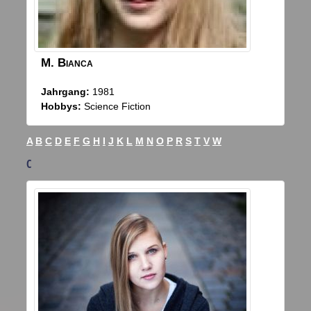
M.
Bianca
Jahrgang:
1981
Hobbys:
Science Fiction
A
B
C
D
E
F
G
H
I
J
K
L
M
N
O
P
R
S
T
V
W
C