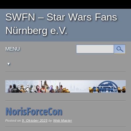
SWFN – Star Wars Fans
Nürnberg e.V.
Main menu
Skip
MENU
to
content
NorisForceCon
Posted on
9. Oktober 2025
by
Web Master