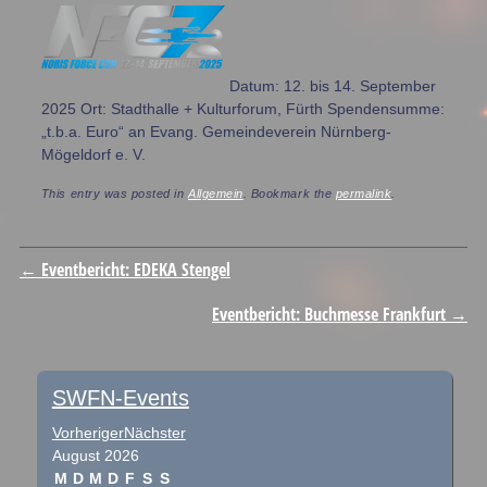
Datum: 12. bis 14. September
2025 Ort: Stadthalle + Kulturforum, Fürth Spendensumme:
„t.b.a. Euro“ an Evang. Gemeindeverein Nürnberg-
Mögeldorf e. V.
This entry was posted in
Allgemein
. Bookmark the
permalink
.
Post navigation
←
Eventbericht: EDEKA Stengel
Eventbericht: Buchmesse Frankfurt
→
SWFN-Events
Vorheriger
Nächster
August
2026
M
D
M
D
F
S
S