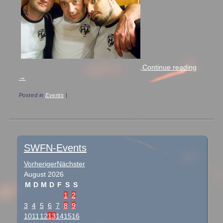
Continue reading
→
Posted in
Events
|
Post navigation
SWFN-Events
Vorheriger
Nächster
August
2026
M
D
M
D
F
S
S
1
2
3
4
5
6
7
8
9
10
11
12
13
14
15
16