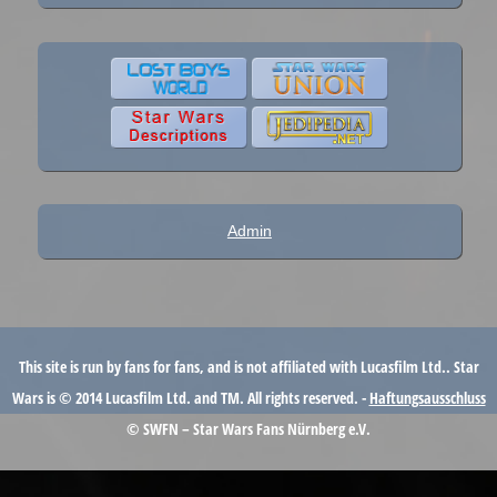
Admin
This site is run by fans for fans, and is not affiliated with Lucasfilm Ltd.. Star
Wars is © 2014 Lucasfilm Ltd. and TM. All rights reserved. -
Haftungsausschluss
© SWFN – Star Wars Fans Nürnberg e.V.