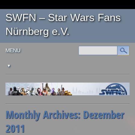
SWFN – Star Wars Fans
Nürnberg e.V.
Main menu
Skip
MENU
to
content
Monthly Archives:
Dezember
2011