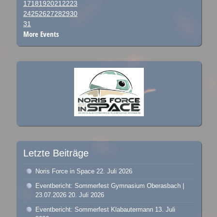
17
18
19
20
21
22
23
24
25
26
27
28
29
30
31
More Events
Letzte Beiträge
Noris Force in Space
22. Juli 2026
Eventbericht: Sommerfest Gymnasium Oberasbach |
23.07.2026
20. Juli 2026
Eventbericht: Sommerfest Klabautermann
13. Juli