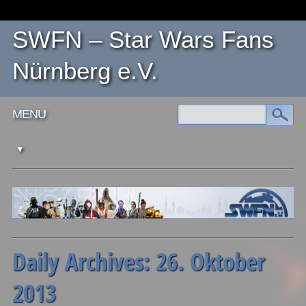
SWFN – Star Wars Fans
Nürnberg e.V.
Main menu
Skip
MENU
to
content
Daily Archives:
26. Oktober
2013