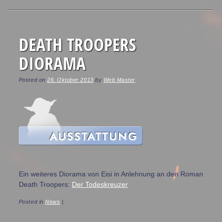
Post navigation
DEATH TROOPERS
DIORAMA
Posted on
26. Oktober 2013
by
Web Master
Ein weiteres Diorama von Eisi in Anlehnung an den Roman
Death Troopers:
Der Todeskreuzer
Posted in
News
|