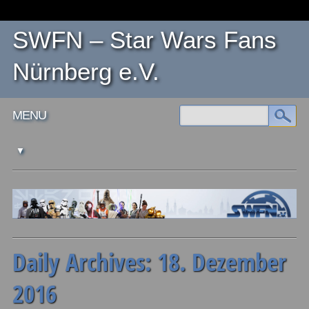
SWFN – Star Wars Fans
Nürnberg e.V.
Main menu
Skip
MENU
to
content
Daily Archives:
18. Dezember
2016