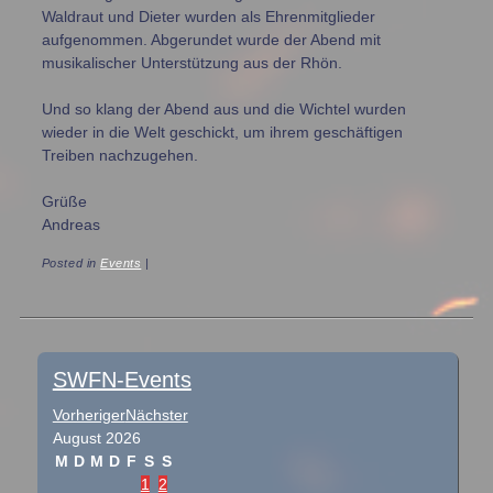
Waldraut und Dieter wurden als Ehrenmitglieder
aufgenommen. Abgerundet wurde der Abend mit
musikalischer Unterstützung aus der Rhön.
Und so klang der Abend aus und die Wichtel wurden
wieder in die Welt geschickt, um ihrem geschäftigen
Treiben nachzugehen.
Grüße
Andreas
Posted in
Events
|
Post navigation
SWFN-Events
Vorheriger
Nächster
August
2026
M
D
M
D
F
S
S
1
2