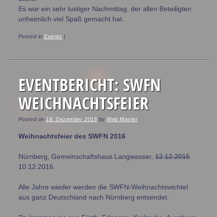
Es war ein sehr lustiger Nachmittag, der allen Beteiligten
unheimlich viel Spaß gemacht hat.
Posted in
Events
|
EVENTBERICHT: SWFN
WEICHNACHTSFEIER
Posted on
18. Dezember 2016
by
Web Master
Weihnachtsfeier des SWFN 2016
Nürnberg, Gemeinschaftshaus Langwasser,
12.12.2015
10.12.2016.
Alle Jahre wieder werden die SWFN-Weihnachtswichtel
aus ganz Deutschland nach Nürnberg entsendet.