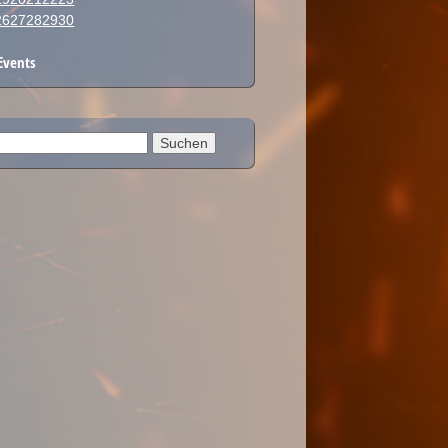
26
27
28
29
30
Events
en