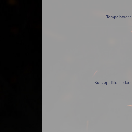
Tempelstadt : 
Konzept Bild – Idee 