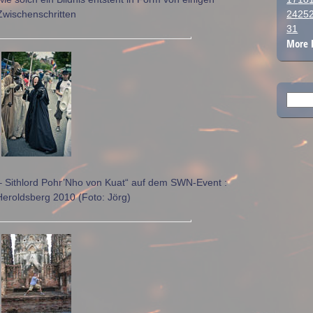
Zwischenschritten
24
25
31
More 
Such
nach:
– Sithlord Pohr’Nho von Kuat“ auf dem SWN-Event :
Heroldsberg 2010 (Foto: Jörg)