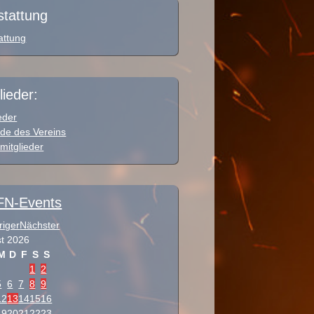
stattung
attung
lieder:
eder
de des Vereins
mitglieder
N-Events
riger
Nächster
t
2026
M
D
F
S
S
1
2
5
6
7
8
9
12
13
14
15
16
19
20
21
22
23