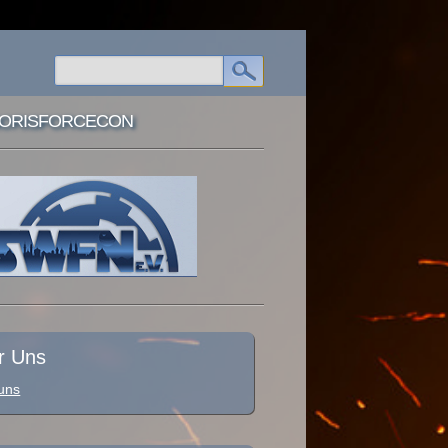
ORISFORCECON
r Uns
uns