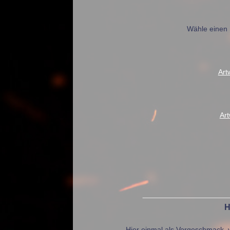
Wähle einen 
Art
Ar
H
Hier einmal als Vorgeschmack, w