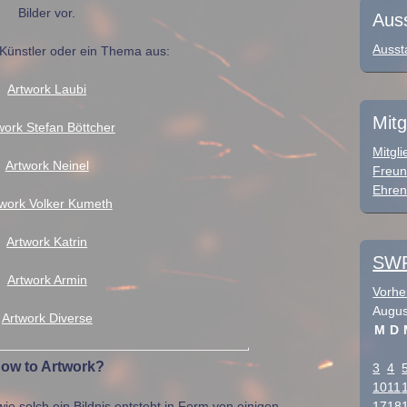
Bilder vor.
Aus
Ausst
Künstler oder ein Thema aus:
Artwork Laubi
Mitg
work Stefan Böttcher
Mitgli
Artwork Neinel
Freun
Ehren
twork Volker Kumeth
Artwork Katrin
SWF
Artwork Armin
Vorhe
Augus
Artwork Diverse
M
D
ow to Artwork?
3
4
10
11
ie solch ein Bildnis entsteht in Form von einigen
17
18