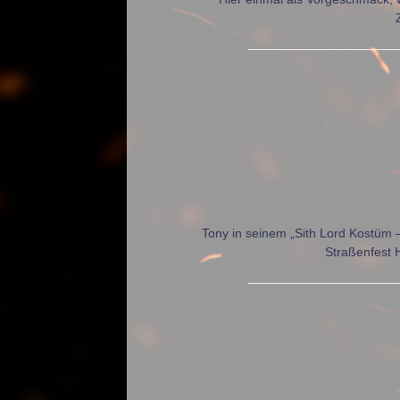
Tony in seinem „Sith Lord Kostüm 
Straßenfest 