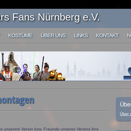
s Fans Nürnberg e.V.
KOSTÜME
ÜBER UNS
LINKS
KONTAKT
N
montagen
Übe
Über 
aus unserem Verein bzw. Freunde unseres Vereins ihre