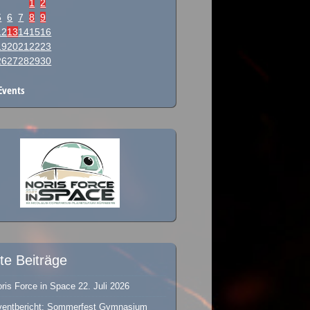
1
2
5
6
7
8
9
12
13
14
15
16
19
20
21
22
23
26
27
28
29
30
Events
te Beiträge
ris Force in Space
22. Juli 2026
ventbericht: Sommerfest Gymnasium