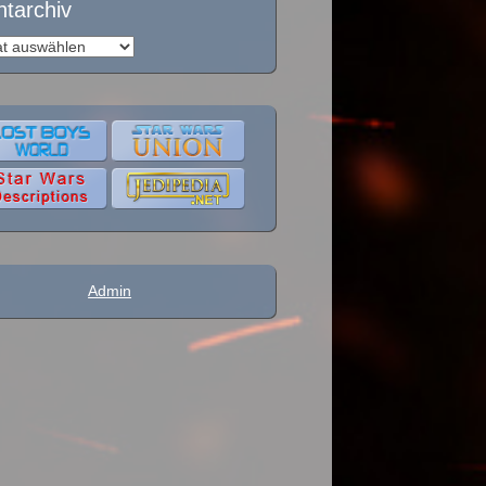
ntarchiv
archiv
Admin