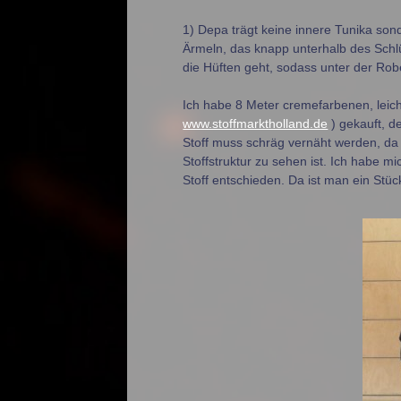
1) Depa trägt keine innere Tunika sond
Ärmeln, das knapp unterhalb des Schlü
die Hüften geht, sodass unter der Robe
Ich habe 8 Meter cremefarbenen, leich
www.stoffmarktholland.de
) gekauft, d
Stoff muss schräg vernäht werden, da a
Stoffstruktur zu sehen ist. Ich habe m
Stoff entschieden. Da ist man ein Stüc