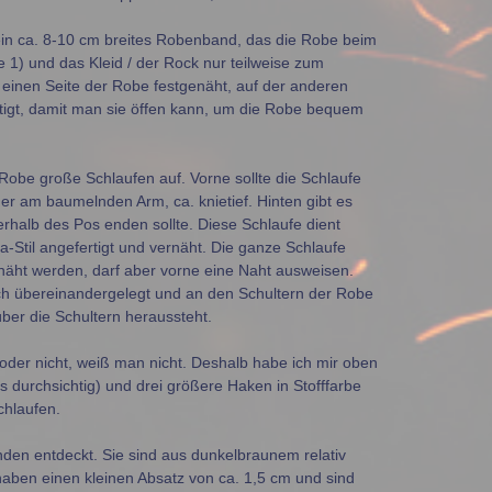
 ein ca. 8-10 cm breites Robenband, das die Robe beim
 1) und das Kleid / der Rock nur teilweise zum
 einen Seite der Robe festgenäht, auf der anderen
tigt, damit man sie öffen kann, um die Robe bequem
Robe große Schlaufen auf. Vorne sollte die Schlaufe
ger am baumelnden Arm, ca. knietief. Hinten gibt es
erhalb des Pos enden sollte. Diese Schlaufe dient
ia-Stil angefertigt und vernäht. Die ganze Schlaufe
näht werden, darf aber vorne eine Naht ausweisen.
ach übereinandergelegt und an den Schultern der Robe
über die Schultern heraussteht.
oder nicht, weiß man nicht. Deshalb habe ich mir oben
s durchsichtig) und drei größere Haken in Stofffarbe
chlaufen.
anden entdeckt. Sie sind aus dunkelbraunem relativ
 haben einen kleinen Absatz von ca. 1,5 cm und sind