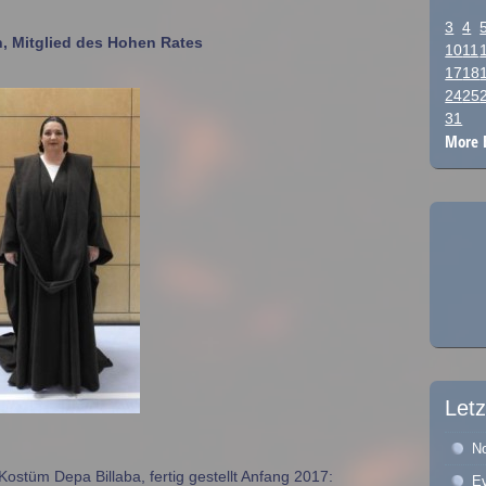
3
4
n, Mitglied des Hohen Rates
10
11
17
18
24
25
31
More 
Letz
No
ostüm Depa Billaba, fertig gestellt Anfang 2017:
E