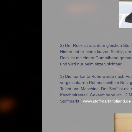
2) Der Rock ist aus dem gleichen Stof
Hinten hat er einen kurzen Schlitz, um
Rock ist mit einem Gummiband gemach
und wird nur beim sitzen sichtbar.
3) Die markante Robe wurde nach Foto
vergleichbaren Robenschnitt im Netz g
Talent und Maschine. Der Stoff ist ein
Kaschmiranteil. Gekauft habe ich 12 
Stoffmarkt (
www.stoffmarktholland.de