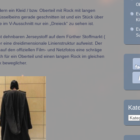
Ob
ern ein Kleid / bzw. Oberteil mit Rock mit langen
Ev
sselbeins gerade geschnitten ist und ein Stück über
K
 im V-Ausschnitt nur ein „Dreieck“ zu sehen ist.
Ev
Su
t dehnbaren Jerseystoff auf dem Fürther Stoffmarkt (
er eine dreidimensionale Linienstruktur aufweist. Der
uf den offiziellen Film- und Netzfotos eine schräge
ich für ein Oberteil und einen langen Rock im gleichen
k beweglicher.
Kat
Kateg