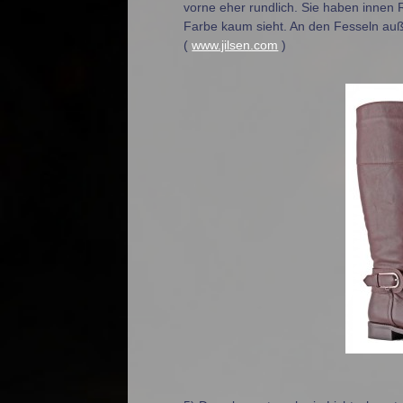
vorne eher rundlich. Sie haben innen
Farbe kaum sieht. An den Fesseln auß
(
www.jilsen.com
)