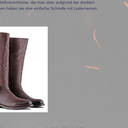
 Reißverschlüsse, die man aber aufgrund der dunklen
en haben sie eine einfache Schnalle mit Lederriemen.