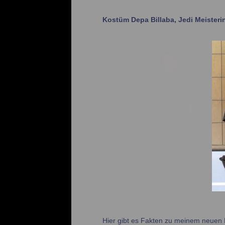
Kostüm Depa Billaba, Jedi Meisteri
Hier gibt es Fakten zu meinem neuen K