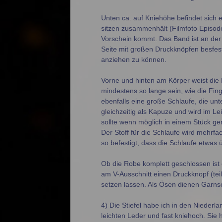
Unten ca. auf Kniehöhe befindet sich
sitzen zusammenhält (Filmfoto Episode
Vorschein kommt. Das Band ist an der
Seite mit großen Druckknöpfen besfes
anziehen zu können.
Vorne und hinten am Körper weist die 
mindestens so lange sein, wie die Fin
ebenfalls eine große Schlaufe, die unt
gleichzeitig als Kapuze und wird im Le
sollte wenn möglich in einem Stück ge
Der Stoff für die Schlaufe wird mehrf
so befestigt, dass die Schlaufe etwas 
Ob die Robe komplett geschlossen ist 
am V-Ausschnitt einen Druckknopf (teil
setzen lassen. Als Ösen dienen Garns
4) Die Stiefel habe ich in den Niederl
leichten Leder und fast kniehoch. Sie