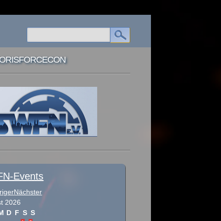
ORISFORCECON
N-Events
riger
Nächster
t
2026
M
D
F
S
S