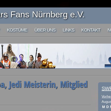
s Fans Nürnberg e.V.
KOSTÜME
ÜBER UNS
LINKS
KONTAKT
N
, Jedi Meisterin, Mitglied
SWF
Vorhe
Augus
M
D