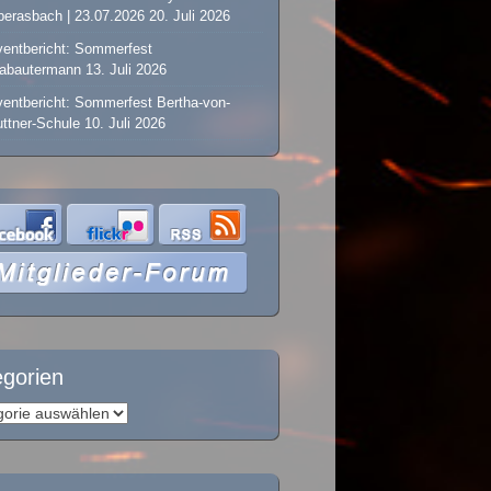
erasbach | 23.07.2026
20. Juli 2026
entbericht: Sommerfest
labautermann
13. Juli 2026
entbericht: Sommerfest Bertha-von-
ttner-Schule
10. Juli 2026
egorien
orien