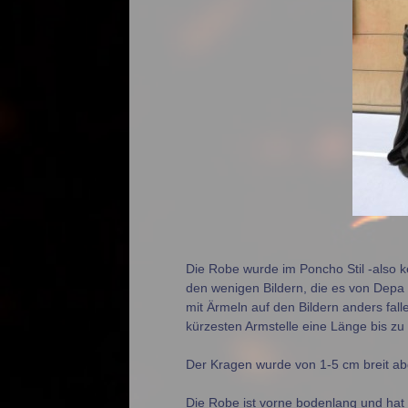
Die Robe wurde im Poncho Stil -also 
den wenigen Bildern, die es von Depa 
mit Ärmeln auf den Bildern anders fal
kürzesten Armstelle eine Länge bis z
Der Kragen wurde von 1-5 cm breit abg
Die Robe ist vorne bodenlang und hat