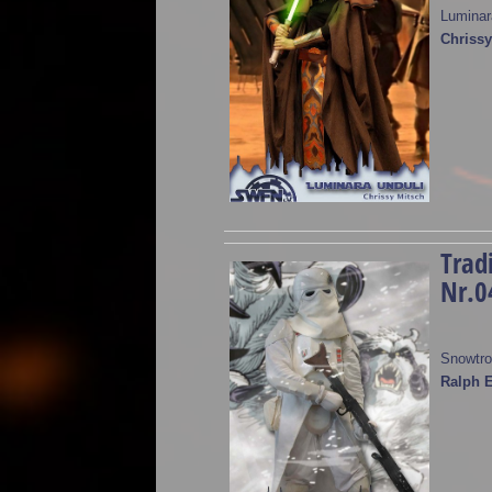
Luminar
Chrissy
Trad
Nr.0
Snowtro
Ralph E