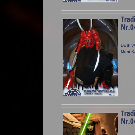
Trad
Nr.0
Darth W
Moni K
Trad
Nr.0