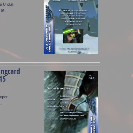
a Unduli
 M.
ingcard
45
oper
.