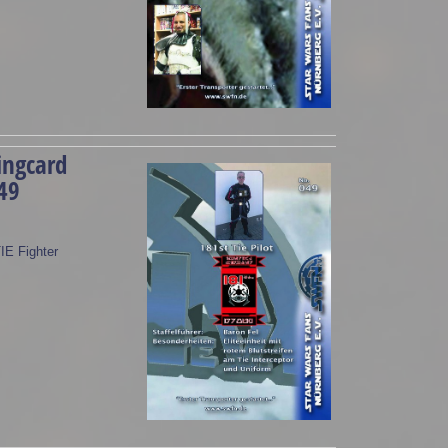
ingcard
49
TIE Fighter
.