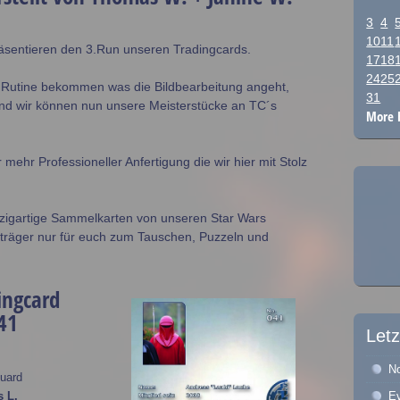
3
4
10
11
äsentieren den 3.Run unseren Tradingcards.
17
18
24
25
 Rutine bekommen was die Bildbearbeitung angeht,
31
nd wir können nun unsere Meisterstücke an TC´s
More 
ehr Professioneller Anfertigung die wir hier mit Stolz
nzigartige Sammelkarten von unseren Star Wars
äger nur für euch zum Tauschen, Puzzeln und
ingcard
41
Letz
No
uard
E
s L.