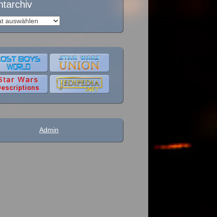
ntarchiv
archiv
Admin