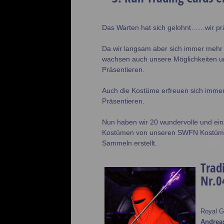
Das Warten hat sich gelohnt……wir pr
Da wir langsam aber sich immer mehr
wachsen auch unsere Möglichkeiten u
Präsentieren.
Auch die Kostüme erfreuen sich immer m
Präsentieren.
Nun haben wir 20 wundervolle und ei
Kostümen von unseren SWFN Kostümtr
Sammeln erstellt.
Trad
Nr.0
Royal G
Andrea