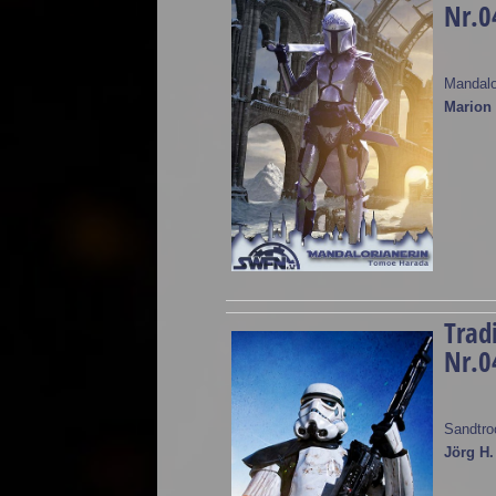
Nr.0
Mandalo
Marion 
Trad
Nr.0
Sandtro
Jörg H.