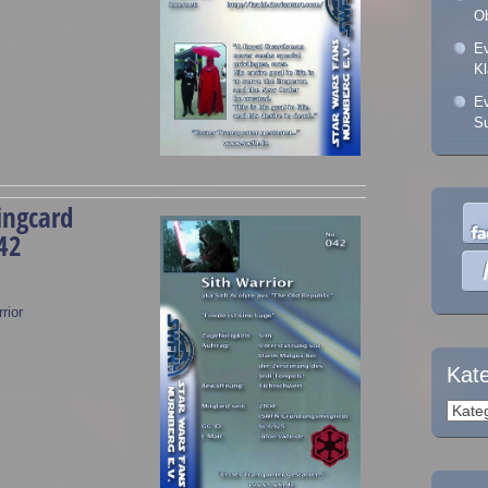
Ob
Ev
K
Ev
Su
ingcard
42
rior
Kat
Kateg