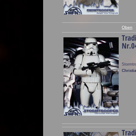
Oben
Trad
Nr.0
Stormtr
Christi
Trad