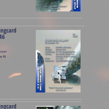
ingcard
46
ooper
an H.
ingcard