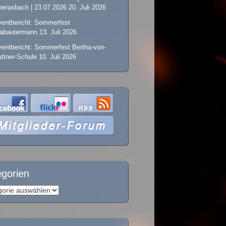
erasbach | 23.07.2026
20. Juli 2026
entbericht: Sommerfest
labautermann
13. Juli 2026
entbericht: Sommerfest Bertha-von-
ttner-Schule
10. Juli 2026
egorien
orien