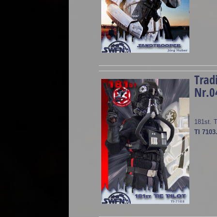
Trad
Nr.0
181st. 
TI 7103