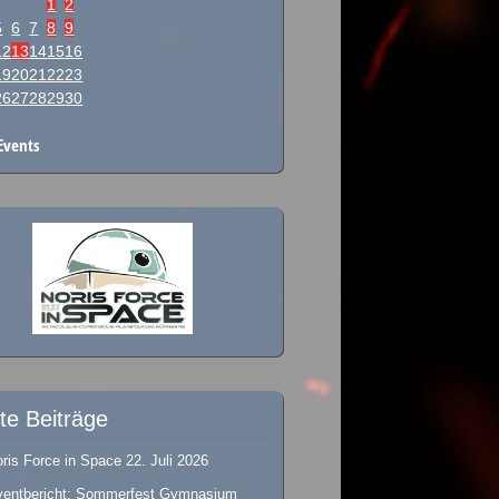
1
2
5
6
7
8
9
12
13
14
15
16
19
20
21
22
23
26
27
28
29
30
Events
te Beiträge
ris Force in Space
22. Juli 2026
ventbericht: Sommerfest Gymnasium