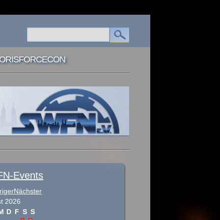
ORISFORCECON
N-Events
riger
Nächster
t
2026
M
D
F
S
S