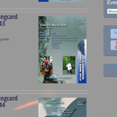
Eve
Event
ingcard
43
yyrlok
.
ingcard
44