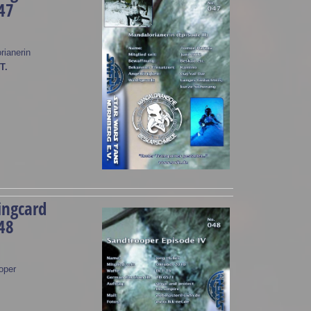
47
rianerin
T.
ingcard
48
oper