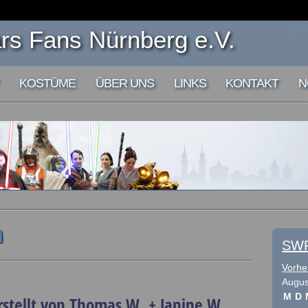
s Fans Nürnberg e.V.
KOSTÜME
ÜBER UNS
LINKS
KONTAKT
N
n
SWF
Vorhe
Augus
M
D
rstellt von Thomas W. + Janine W.