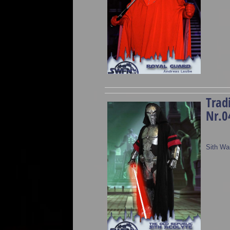
Trad
Nr.0
Sith War