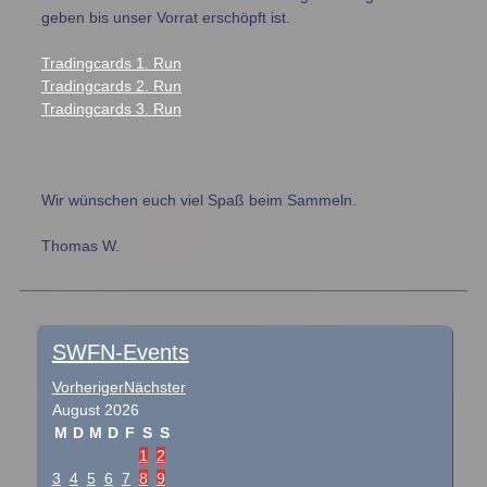
geben bis unser Vorrat erschöpft ist.
Tradingcards 1. Run
Tradingcards 2. Run
Tradingcards 3. Run
Wir wünschen euch viel Spaß beim Sammeln.
Thomas W.
SWFN-Events
Vorheriger
Nächster
August
2026
M
D
M
D
F
S
S
1
2
3
4
5
6
7
8
9