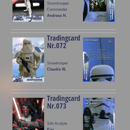
Stormtrooper
Commander
Andreas H.
Tradingcard
Nr.072
Snowtrooper
Claudia W.
Tradingcard
Nr.073
Sith Acolyte
Eisi