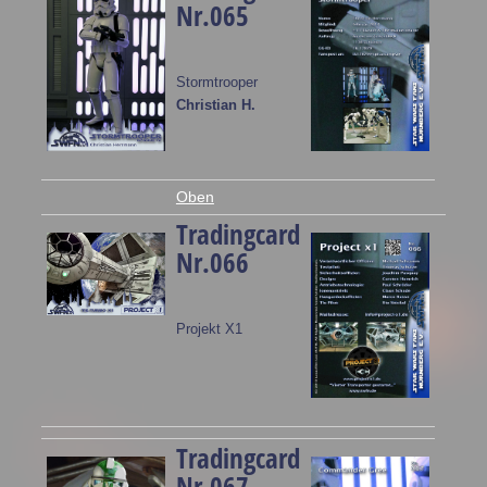
Nr.065
Stormtrooper
Christian H.
Oben
Tradingcard
Nr.066
Projekt X1
Tradingcard
Nr.067