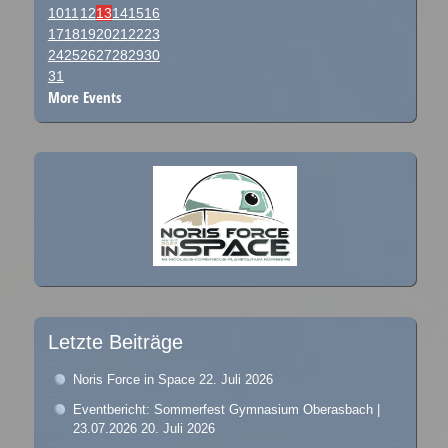
10
11
12
13
14
15
16
17
18
19
20
21
22
23
24
25
26
27
28
29
30
31
More Events
Letzte Beiträge
Noris Force in Space
22. Juli 2026
Eventbericht: Sommerfest Gymnasium Oberasbach |
23.07.2026
20. Juli 2026