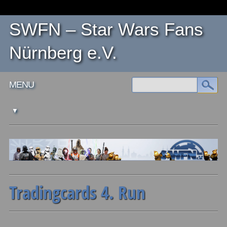
SWFN – Star Wars Fans
Nürnberg e.V.
Main menu
Skip
MENU
to
content
Tradingcards 4. Run