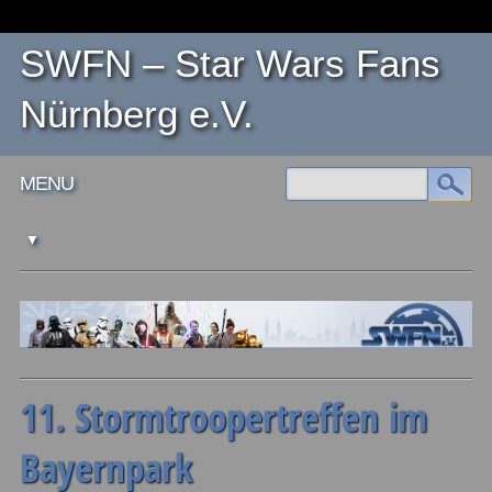
SWFN – Star Wars Fans
Nürnberg e.V.
Main menu
Skip
MENU
to
content
11. Stormtroopertreffen im
Bayernpark