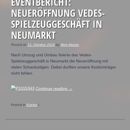
EVENTBERICHT:
NEUERÖFFNUNG VEDES-
SPIELZEUGGESCHÄFT IN
NEUMARKT
Posted on
21. Oktober 2014
by
Web Master
Nach Umzug und Umbau feierte das Vedes-
Spielzeuggeschäft in Neumarkt die Neueröffnung mit
vielen Schaulustigen. Dabei durften unsere Kostümträger
nicht fehlen.
Continue reading
→
Posted in
Events
|