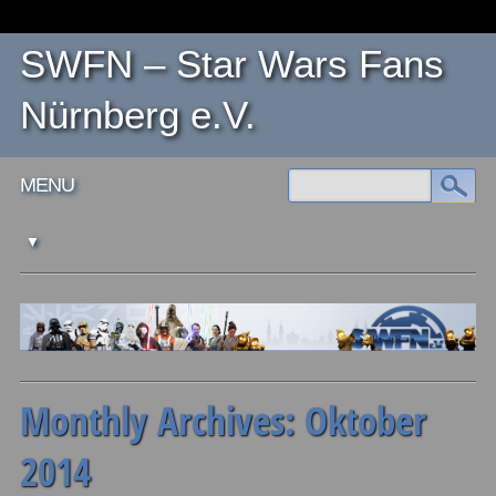
SWFN – Star Wars Fans
Nürnberg e.V.
Main menu
Skip
MENU
to
content
Monthly Archives:
Oktober
2014