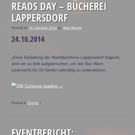
READS DAY – BÜCHEREI
LAPPERSDORF
Posted on
24. Oktober 2014
by
Web Master
24.10.2014
„Einer Einladung der Marktbücherei Lappersdorf folgend,
sind wir zu dritt aufgebrochen, um die Star Wars
Lesenacht für 16 Kinder tatkräftig zu unterstützen.
Continue reading
→
Posted in
Events
|
EVENTBERICHT: