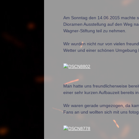
Am Sonntag den 14.06.2015 machte s
Dioramen Ausstellung auf den Weg na
Wagner-Stiftung teil zu nehmen.
Wir wurden nicht nur von vielen freu
Wetter und einer schönen Umgebung 
Man hatte uns freundlicherweise bereit
einer sehr kurzen Aufbauzeit bereits 
Wir waren gerade umgezogen, da kame
Fans an und wollten sich mit uns fotog