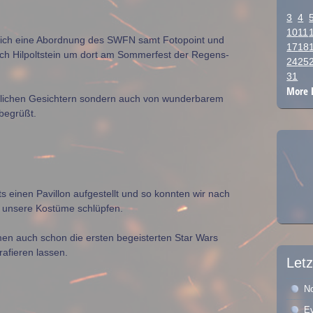
3
4
10
11
ich eine Abordnung des SWFN samt Fotopoint und
17
18
ch Hilpoltstein um dort am Sommerfest der Regens-
24
25
31
More 
ndlichen Gesichtern sondern auch von wunderbarem
begrüßt.
s einen Pavillon aufgestellt und so konnten wir nach
in unsere Kostüme schlüpfen.
n auch schon die ersten begeisterten Star Wars
rafieren lassen.
Letz
No
E