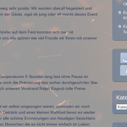
Ob
eg sehr positiv. Wir wurden überall begeistert und
Ev
n der Gäste, egal ob jung oder alt macht dieses Event
K
Ev
 Kinder auf dem Fest konnten sich nur mit
Su
uns alle spüren wie viel Freude wir ihnen mit unserer
Temperaturen 5 Stunden lang fast ohne Pause im
s noch die Prämierung des vorher durchgeführten Star
h unseren Vorstrand Ralph Eisgrub tolle Preise
Kat
d wir selbst umgezogen waren, genossen wir noch
Kateg
 Getränk und einer kleinen Mahlzeit bevor es wieder
r alle schöne Erinnerungen von freudigen Gesichtern
igen Menschen die es nicht immer einfach im Leben