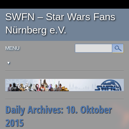
SWFN – Star Wars Fans
Nürnberg e.V.
Main menu
Skip
MENU
to
content
Daily Archives:
10. Oktober
2015