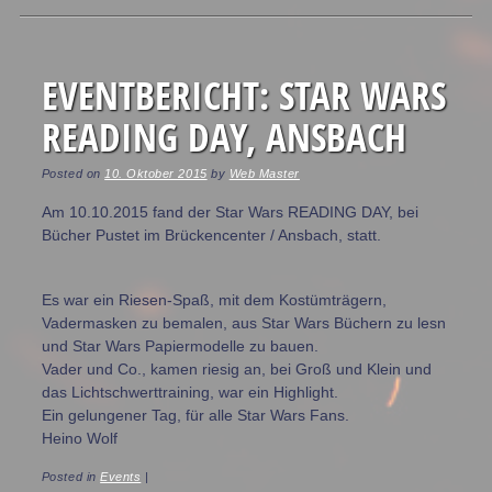
Post navigation
EVENTBERICHT: STAR WARS
READING DAY, ANSBACH
Posted on
10. Oktober 2015
by
Web Master
Am 10.10.2015 fand der Star Wars READING DAY, bei
Bücher Pustet im Brückencenter / Ansbach, statt.
Es war ein Riesen-Spaß, mit dem Kostümträgern,
Vadermasken zu bemalen, aus Star Wars Büchern zu lesn
und Star Wars Papiermodelle zu bauen.
Vader und Co., kamen riesig an, bei Groß und Klein und
das Lichtschwerttraining, war ein Highlight.
Ein gelungener Tag, für alle Star Wars Fans.
Heino Wolf
Posted in
Events
|