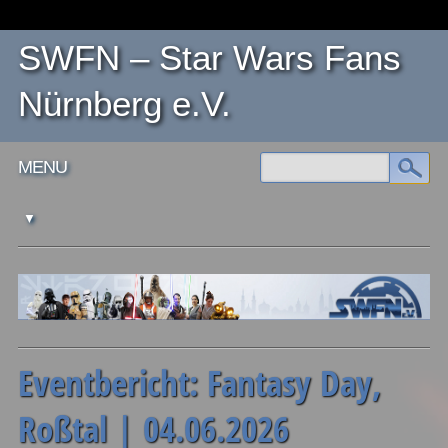
SWFN – Star Wars Fans
Nürnberg e.V.
Main menu
Skip
MENU
to
content
Eventbericht: Fantasy Day,
Roßtal | 04.06.2026