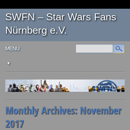
SWFN – Star Wars Fans
Nürnberg e.V.
Main menu
Skip
MENU
to
content
Monthly Archives:
November
2017