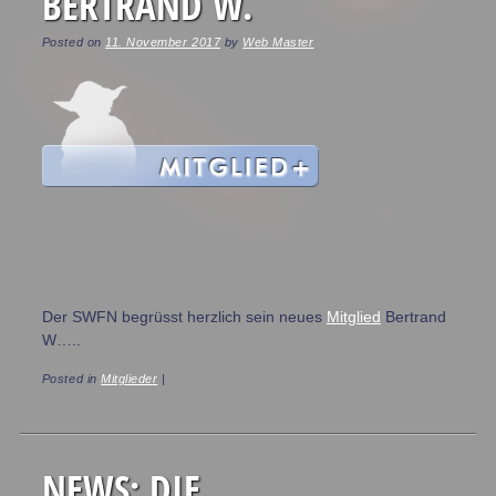
BERTRAND W.
Posted on
11. November 2017
by
Web Master
Der SWFN begrüsst herzlich sein neues
Mitglied
Bertrand
W…..
Posted in
Mitglieder
|
NEWS: DIE