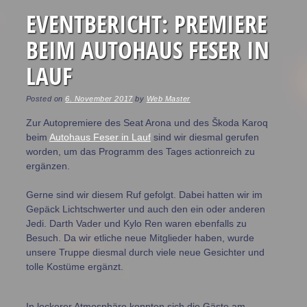
EVENTBERICHT: PREMIERE
BEIM AUTOHAUS FESER IN
LAUF
Posted on
6. November 2017
by
Web Master
Zur Autopremiere des Seat Arona und des Škoda Karoq
beim
Autohaus Feser in Lauf
sind wir diesmal gerufen
worden, um das Programm des Tages actionreich zu
ergänzen.
Gerne sind wir diesem Ruf gefolgt. Dabei hatten wir im
Gepäck Lichtschwerter und auch den ein oder anderen
Jedi. Darth Vader und Kylo Ren waren ebenfalls zu
Besuch. Da wir etliche neue Mitglieder haben, wurde
unsere Truppe diesmal durch viele neue Gesichter und
tolle Kostüme ergänzt.
In lockerer Atmosphäre konnten sich die Gäste am