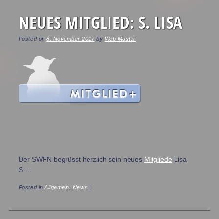
NEUES MITGLIED: S. LISA
Posted on
8. November 2017
by
Web Master
Der SWFN begrüsst herzlich sein neues
Mitgliede
Lisa
S….
Posted in
Allgemein
,
News
|