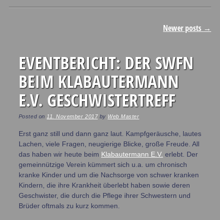
Post navigation
Newer posts
→
EVENTBERICHT: DER SWFN
BEIM KLABAUTERMANN
E.V. GESCHWISTERTREFF
Posted on
11. November 2017
by
Web Master
Erst ganz still und dann ganz laut. Kampfgeräusche, lautes
Lachen, viele Fragen, neugierige Blicke, große Freude. All
das haben wir heute beim
Klabautermann E.V.
erlebt. Der
gemeinnützige Verein kümmert sich u.a. um chronisch
kranke Kinder und um die Nachsorge von schwer kranken
Kindern, die ihre Krankheit überlebt haben sowie deren
Geschwister, die durch die Pflege ihrer Schwestern und
Brüder oftmals zu kurz kommen.