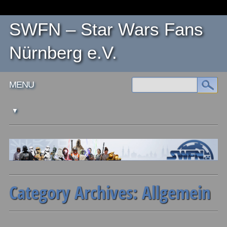
SWFN – Star Wars Fans
Nürnberg e.V.
Main menu
Skip
MENU
to
content
Category Archives:
Allgemein