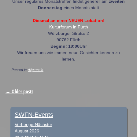
Unser reguläres Monatstreffen findet generell am
zweiten
Donnerstag
eines Monats statt
Diesmal an einer NEUEN Lokation!
Kulturforum in Fürth
Würzburger Straße 2
90762 Fürth
Beginn: 19:00Uhr
Wir freuen uns wie immer, neue Gesichter kennen zu
lernen.
Posted in
Allgemein
|
Post navigation
←
Older posts
SWFN-Events
Vorheriger
Nächster
August
2026