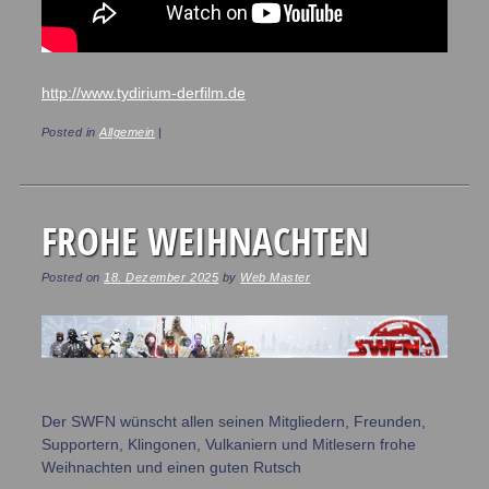
http://www.tydirium-derfilm.de
Posted in
Allgemein
|
FROHE WEIHNACHTEN
Posted on
18. Dezember 2025
by
Web Master
Der SWFN wünscht allen seinen Mitgliedern, Freunden,
Supportern, Klingonen, Vulkaniern und Mitlesern frohe
Weihnachten und einen guten Rutsch