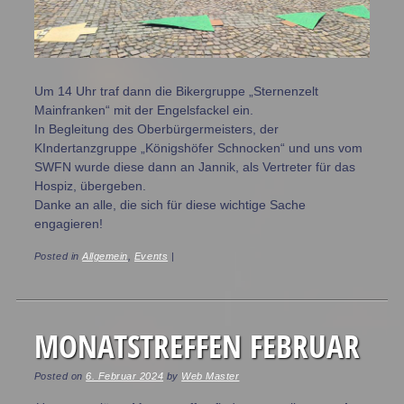
Um 14 Uhr traf dann die Bikergruppe „Sternenzelt
Mainfranken“ mit der Engelsfackel ein.
In Begleitung des Oberbürgermeisters, der
KIndertanzgruppe „Königshöfer Schnocken“ und uns vom
SWFN wurde diese dann an Jannik, als Vertreter für das
Hospiz, übergeben.
Danke an alle, die sich für diese wichtige Sache
engagieren!
Posted in
Allgemein
,
Events
|
MONATSTREFFEN FEBRUAR
Posted on
6. Februar 2024
by
Web Master