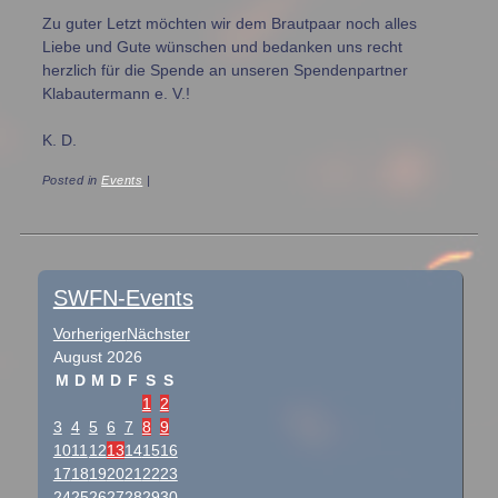
Zu guter Letzt möchten wir dem Brautpaar noch alles
Liebe und Gute wünschen und bedanken uns recht
herzlich für die Spende an unseren Spendenpartner
Klabautermann e. V.!
K. D.
Posted in
Events
|
Post navigation
SWFN-Events
Vorheriger
Nächster
August
2026
M
D
M
D
F
S
S
1
2
3
4
5
6
7
8
9
10
11
12
13
14
15
16
17
18
19
20
21
22
23
24
25
26
27
28
29
30