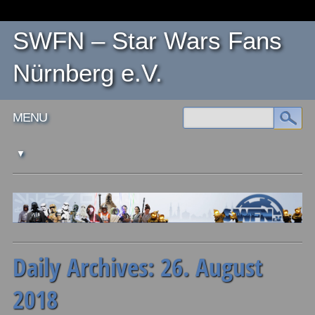
SWFN – Star Wars Fans
Nürnberg e.V.
Main menu
Skip
MENU
to
content
Daily Archives:
26. August
2018