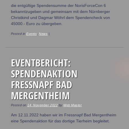
die entgültige Spendensumme der NorisForceCon 6
bekanntzugeben und gemeinsam mit dem Nürnberger
Christkind und Dagmar Wöhrl dem Spendencheck von
45000.- Euro zu übergeben.
Posted in
Events
,
News
|
EVENTBERICHT:
SPENDENAKTION
FRESSNAPF BAD
MERGENTHEIM
Posted on
14. November 2022
by
Web Master
Am 12.11.2022 haben wir im Fressnapf Bad Mergentheim
eine Spendenaktion für das dortige Tierheim begleitet.