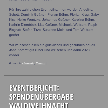
Für ihre zahlreichen Eventteilnahmen wurden Angelina
Schott, Dominik Geßner, Florian Böhm, Florian Krug, Gaby
Kiss, Heiko Wentzke, Johannes Geßner, Karolina Böhm,
Kathrin Diemböck, Lisa Geßner, Michaela Wolfram, Ralph
Eisgrub, Stefan Titze, Susanne Meinl und Tom Wolfram
geehrt.
Wir wünschen allen ein glückliches und gesundes neues
Jahr. Kommt gut rüber und wir sehen uns dann 2023
wieder.
Posted in
Allgemein
,
Events
|
EVENTBERICHT:
SPENDENÜBERGABE
WALDWEIHNACHT