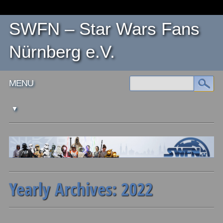
SWFN – Star Wars Fans
Nürnberg e.V.
Main menu
Skip
MENU
to
content
Yearly Archives:
2022