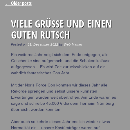
Post navigation
←
Older posts
VIELE GRÜSSE UND EINEN G
UTEN RUTSCH
Posted on
31. Dezember 2022
by
Web Master
Ein weiteres Jahr neigt sich dem Ende entgegen, alle
Geschenke sind aufgemacht und die Schokonikoläuse
aufgegessen… Es wird Zeit zurückzublicken auf ein
wahrlich fantastisches Con Jahr.
Mit der Noris Force Con konnten wir dieses Jahr alle
Rekorde sprengen und selbst unsere kühnsten
Erwartungen wurden weit übertroffen. Am Ende waren es
sage und schreibe 45.000 € die dem Tierheim Nürnberg
überreicht werden konnten.
Aber auch so kehrte dieses Jahr endlich wieder etwas
Normalität ein – unsere Kostümträger waren auf