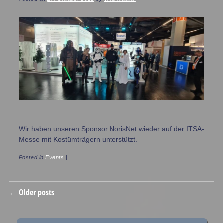
Wir haben unseren Sponsor NorisNet wieder auf der ITSA-
Messe mit Kostümträgern unterstützt.
Posted in
Events
|
Post navigation
←
Older posts