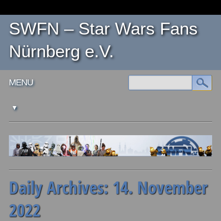
SWFN – Star Wars Fans
Nürnberg e.V.
Main menu
Skip
MENU
to
content
Daily Archives:
14. November
2022