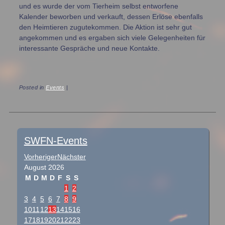
und es wurde der vom Tierheim selbst entworfene
Kalender beworben und verkauft, dessen Erlöse ebenfalls
den Heimtieren zugutekommen. Die Aktion ist sehr gut
angekommen und es ergaben sich viele Gelegenheiten für
interessante Gespräche und neue Kontakte.
Posted in
Events
|
Post navigation
SWFN-Events
Vorheriger
Nächster
August
2026
M
D
M
D
F
S
S
1
2
3
4
5
6
7
8
9
10
11
12
13
14
15
16
17
18
19
20
21
22
23