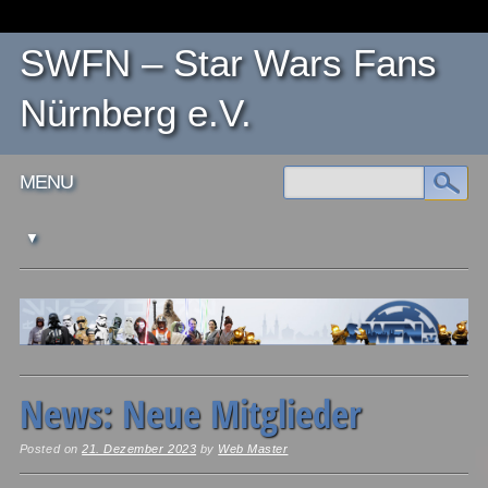
SWFN – Star Wars Fans
Nürnberg e.V.
Main menu
Skip
MENU
to
content
News: Neue Mitglieder
Posted on
21. Dezember 2023
by
Web Master