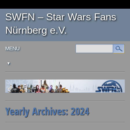
SWFN – Star Wars Fans
Nürnberg e.V.
Main menu
Skip
MENU
to
content
Yearly Archives:
2024