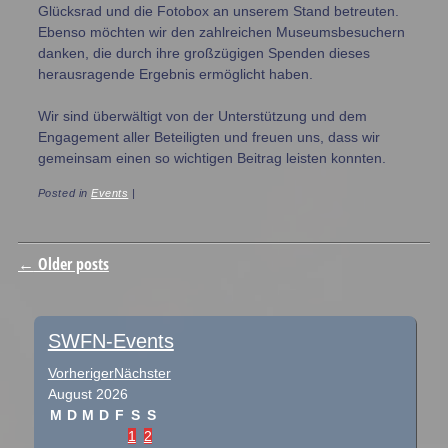
Glücksrad und die Fotobox an unserem Stand betreuten.
Ebenso möchten wir den zahlreichen Museumsbesuchern
danken, die durch ihre großzügigen Spenden dieses
herausragende Ergebnis ermöglicht haben.
Wir sind überwältigt von der Unterstützung und dem
Engagement aller Beteiligten und freuen uns, dass wir
gemeinsam einen so wichtigen Beitrag leisten konnten.
Posted in
Events
|
Post navigation
←
Older posts
SWFN-Events
Vorheriger
Nächster
August
2026
M
D
M
D
F
S
S
1
2