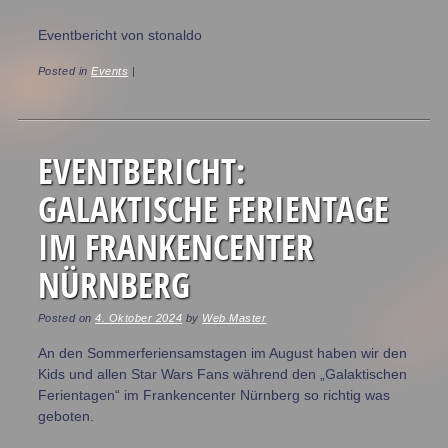
Eventbericht von stonaldo
Posted in
Events
|
EVENTBERICHT:
GALAKTISCHE FERIENTAGE
IM FRANKENCENTER
NÜRNBERG
Posted on
4. Oktober 2024
by
Web Master
An den Sommerferiensamstagen im August haben wir den
Kids und allen Star Wars Fans während den „Galaktischen
Ferientagen“ im Frankencenter Nürnberg so richtig was
geboten.