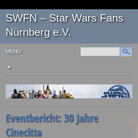
SWFN – Star Wars Fans
Nürnberg e.V.
Main menu
Skip
MENU
to
content
Eventbericht: 30 Jahre
Cinecitta