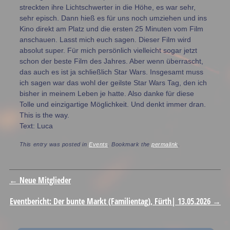
streckten ihre Lichtschwerter in die Höhe, es war sehr,
sehr episch. Dann hieß es für uns noch umziehen und ins
Kino direkt am Platz und die ersten 25 Minuten vom Film
anschauen. Lasst mich euch sagen. Dieser Film wird
absolut super. Für mich persönlich vielleicht sogar jetzt
schon der beste Film des Jahres. Aber wenn überrascht,
das auch es ist ja schließlich Star Wars. Insgesamt muss
ich sagen war das wohl der geilste Star Wars Tag, den ich
bisher in meinem Leben je hatte. Also danke für diese
Tolle und einzigartige Möglichkeit. Und denkt immer dran.
This is the way.
Text: Luca
This entry was posted in
Events
. Bookmark the
permalink
.
Post navigation
←
Neue Mitglieder
Eventbericht: Der bunte Markt (Familientag), Fürth| 13.05.2026
→