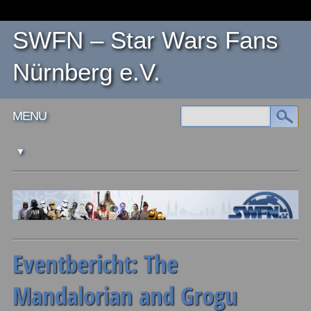
SWFN – Star Wars Fans
Nürnberg e.V.
Main menu
Skip
MENU
to
content
Eventbericht: The
Mandalorian and Grogu