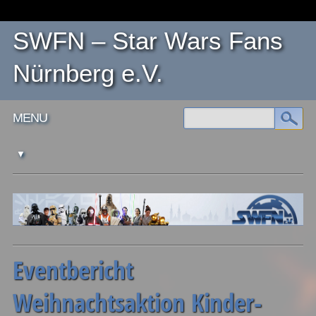
SWFN – Star Wars Fans
Nürnberg e.V.
Main menu
Skip
MENU
to
content
Eventbericht
Weihnachtsaktion Kinder-