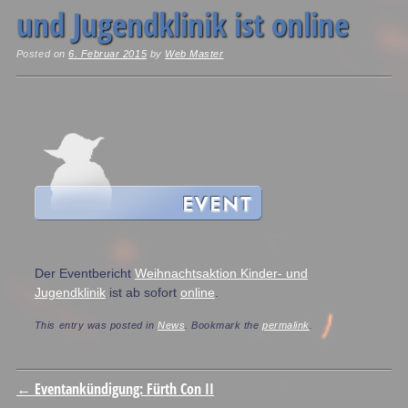
und Jugendklinik ist online
Posted on
6. Februar 2015
by
Web Master
Der Eventbericht
Weihnachtsaktion Kinder- und
Jugendklinik
ist ab sofort
online
.
This entry was posted in
News
. Bookmark the
permalink
.
Post navigation
←
Eventankündigung: Fürth Con II