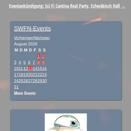
Eventankündigung: Sci Fi Cantina Real Party, Schwäbisch Hall
→
SWFN-Events
Vorheriger
Nächster
August
2026
M
D
M
D
F
S
S
1
2
3
4
5
6
7
8
9
10
11
12
13
14
15
16
17
18
19
20
21
22
23
24
25
26
27
28
29
30
31
More Events