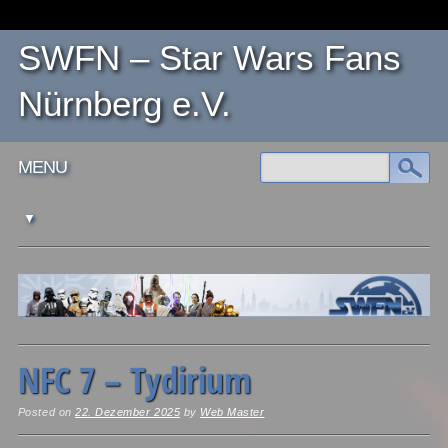
SWFN – Star Wars Fans
Nürnberg e.V.
Main menu
Skip
MENU
to
content
NFC 7 – Tydirium
Posted on
22. Dezember 2025
by
Web Master