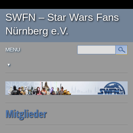
SWFN – Star Wars Fans
Nürnberg e.V.
Main menu
Skip
MENU
to
content
Mitglieder