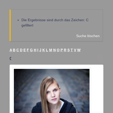
Die Ergebnisse sind durch das Zeichen: C
gefiltert
Suche löschen
A
B
C
D
E
F
G
H
I
J
K
L
M
N
O
P
R
S
T
V
W
C