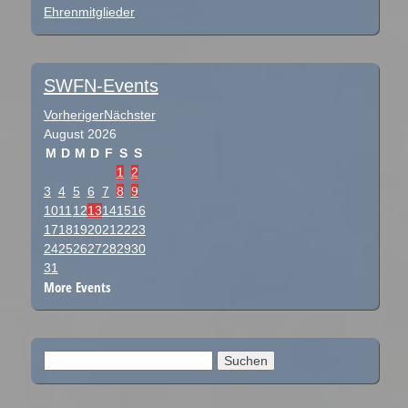
Ehrenmitglieder
SWFN-Events
Vorheriger
Nächster
August
2026
M
D
M
D
F
S
S
1
2
3
4
5
6
7
8
9
10
11
12
13
14
15
16
17
18
19
20
21
22
23
24
25
26
27
28
29
30
31
More Events
Suchen
nach: