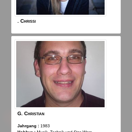
.
Chrissi
G.
Christian
Jahrgang :
1983
Hobbys :
Musik, Technik und Star Wars