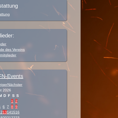
stattung
attung
lieder:
eder
de des Vereins
mitglieder
N-Events
riger
Nächster
t
2026
M
D
F
S
S
1
2
5
6
7
8
9
12
13
14
15
16
19
20
21
22
23