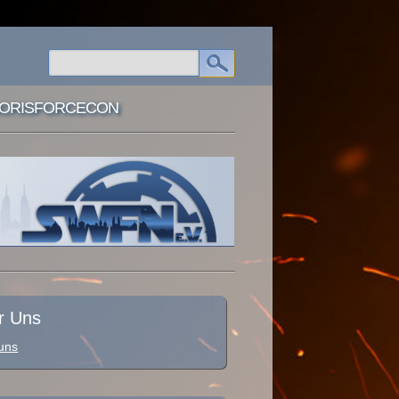
ORISFORCECON
r Uns
uns