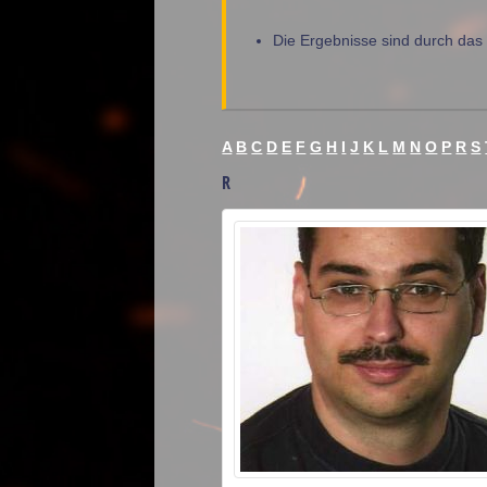
Die Ergebnisse sind durch das Z
A
B
C
D
E
F
G
H
I
J
K
L
M
N
O
P
R
S
R