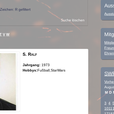
Aus
eichen: R gefiltert
Ausst
Suche löschen
Mitg
T
V
W
Mitgli
Freun
Ehren
S.
Ralf
Jahrgang:
1973
Hobbys:
Fußball,StarWars
SWF
Vorhe
Augus
M
D
3
4
10
11
17
18