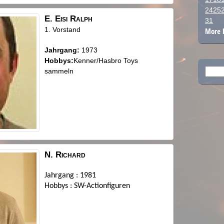
24
25
E.
Eisi
Ralph
31
1. Vorstand
More 
Jahrgang:
1973
Hobbys:
Kenner/Hasbro Toys
Such
sammeln
nach:
N.
Richard
Jahrgang : 1981
Hobbys : SW-Actionfiguren