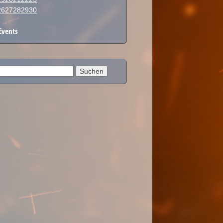
26
27
28
29
30
Events
en