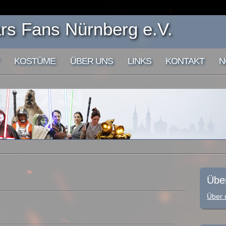
s Fans Nürnberg e.V.
KOSTÜME
ÜBER UNS
LINKS
KONTAKT
N
Übe
Über 