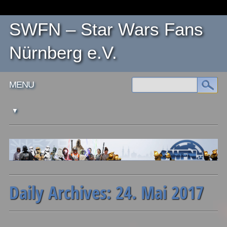
SWFN – Star Wars Fans
Nürnberg e.V.
Main menu
Skip
MENU
to
content
Daily Archives:
24. Mai 2017